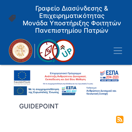
Παράκαμψη
Γραφείο Διασύνδεσης &
προς
Επιχειρηματικότητας
το
κυρίως
Μονάδα Υποστήριξης Φοιτητών
περιεχόμενο
Πανεπιστημίου Πατρών
Toggl
GUIDEPOINT