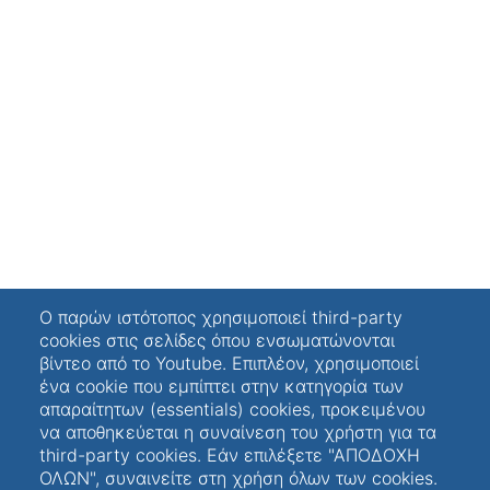
Ο παρών ιστότοπος χρησιμοποιεί third-party
cookies στις σελίδες όπου ενσωματώνονται
βίντεο από το Youtube. Επιπλέον, χρησιμοποιεί
ένα cookie που εμπίπτει στην κατηγορία των
απαραίτητων (essentials) cookies, προκειμένου
να αποθηκεύεται η συναίνεση του χρήστη για τα
third-party cookies. Εάν επιλέξετε "ΑΠΟΔΟΧΗ
ΟΛΩΝ", συναινείτε στη χρήση όλων των cookies.