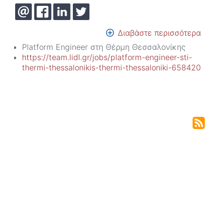
Διαβάστε περισσότερα
για
το
Platform Engineer στη Θέρμη Θεσσαλονίκης
Θέσ
https://team.lidl.gr/jobs/platform-engineer-sti-
εργα
thermi-thessalonikis-thermi-thessaloniki-658420
από
την
εται
LIDL
HEL