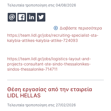
Τελευταία τροποποίηση στις 04/08/2026
Διαβάστε περισσότερα
για
το
https://team.lidl.gr/jobs/recruiting-specialist-sta-
Θέσε
kalybia-attikes-kalybia-attike-724093
εργα
από
την
https://team.lidl.gr/jobs/logistics-layout-and-
εται
projects-consultant-ste-sindo-thessalonikes-
LIDL
sindos-thessalonike-714711
HEL
Θέση εργασίας από την εταιρεία
LIDL HELLAS
Τελευταία τροποποίηση στις 27/02/2026