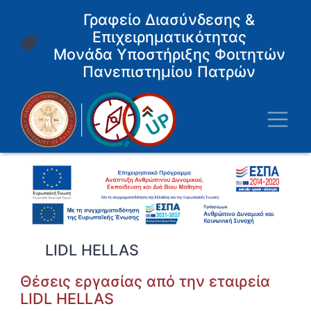
Παράκαμψη
Γραφείο Διασύνδεσης &
προς
Επιχειρηματικότητας
το
κυρίως
Μονάδα Υποστήριξης Φοιτητών
περιεχόμενο
Πανεπιστημίου Πατρών
Toggl
LIDL HELLAS
Θέσεις εργασίας από την εταιρεία
LIDL HELLAS