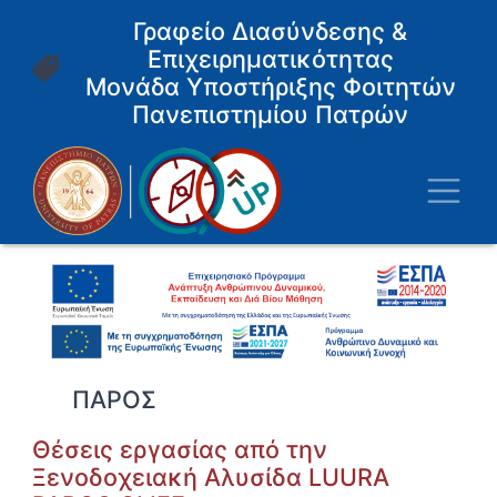
Παράκαμψη
Γραφείο Διασύνδεσης &
προς
Επιχειρηματικότητας
το
κυρίως
Μονάδα Υποστήριξης Φοιτητών
περιεχόμενο
Πανεπιστημίου Πατρών
Toggl
ΠΑΡΟΣ
Θέσεις εργασίας από την
Ξενοδοχειακή Αλυσίδα LUURA