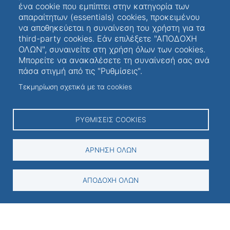
ένα cookie που εμπίπτει στην κατηγορία των
απαραίτητων (essentials) cookies, προκειμένου
να αποθηκεύεται η συναίνεση του χρήστη για τα
third-party cookies. Εάν επιλέξετε "ΑΠΟΔΟΧΗ
ΟΛΩΝ", συναινείτε στη χρήση όλων των cookies.
Μπορείτε να ανακαλέσετε τη συναίνεσή σας ανά
Follow us on Social Media
πάσα στιγμή από τις "Ρυθμίσεις".
Τεκμηρίωση σχετικά με τα cookies
ΡΥΘΜΊΣΕΙΣ COOKIES
Ιδιωτικότητα - Προσβασιμότητα
ΆΡΝΗΣΗ ΌΛΩΝ
Πολιτική Ιδιωτικότητας - Όροι Χρήσης
Δήλωση Προσβασιμότητας
ΑΠΟΔΟΧΉ ΌΛΩΝ
Ρυθμίσεις Cookies
Χάρτης πρόσβασης