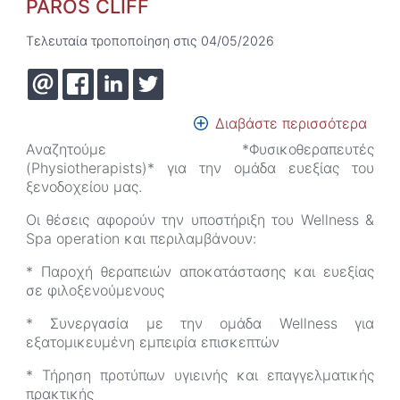
PAROS CLIFF
Τελευταία τροποποίηση στις 04/05/2026
Διαβάστε περισσότερα
για
το
Αναζητούμε *Φυσικοθεραπευτές
Θέσε
(Physiotherapists)* για την ομάδα ευεξίας του
εργα
ξενοδοχείου μας.
από
την
Οι θέσεις αφορούν την υποστήριξη του Wellness &
Ξενο
Spa operation και περιλαμβάνουν:
Αλυσ
* Παροχή θεραπειών αποκατάστασης και ευεξίας
LUU
σε φιλοξενούμενους
PAR
CLIF
* Συνεργασία με την ομάδα Wellness για
εξατομικευμένη εμπειρία επισκεπτών
* Τήρηση προτύπων υγιεινής και επαγγελματικής
πρακτικής