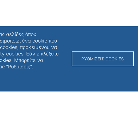
τις σελίδες όπου
σιμοποιεί ένα cookie που
 cookies, προκειμένου να
της πρόσβασης
F
ty cookies. Εάν επιλέξετε
ΡΥΘΜΊΣΕΙΣ COOKIES
kies. Μπορείτε να
ς "Ρυθμίσεις".
Ι
Π
Δ
Ρ