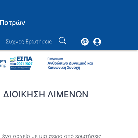
 Πατρών
Footer
User
Συχνές Ερωτήσεις
Search
account
menu
, ΔΙΟΙΚΗΣΗ ΛΙΜΕΝΩΝ
 ένα αρχείο με μια σειρά από ερωτήσεις