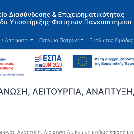
ίο Διασύνδεσης & Επιχειρηματικότητας
δα Υποστήριξης Φοιτητών Πανεπιστημίου
 / Απόφοιτοι
Παν/μιο Πατρών
Ευάλωτες Ομάδες
ΑΝΩΣΗ, ΛΕΙΤΟΥΡΓΙΑ, ΑΝΑΠΤΥΞΗ
ργία, Ανάπτυξη, Διοίκηση Λιμένων» καθώς επίσης και