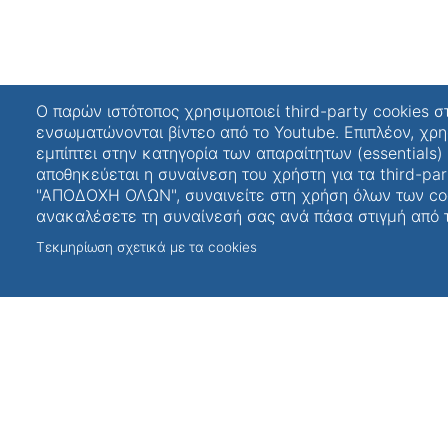
Ο παρών ιστότοπος χρησιμοποιεί third-party cookies σ
ενσωματώνονται βίντεο από το Youtube. Επιπλέον, χρη
εμπίπτει στην κατηγορία των απαραίτητων (essentials)
Επικοινωνία
Χάρ
αποθηκεύεται η συναίνεση του χρήστη για τα third-par
"ΑΠΟΔΟΧΗ ΟΛΩΝ", συναινείτε στη χρήση όλων των coo
ανακαλέσετε τη συναίνεσή σας ανά πάσα στιγμή από τι
career.upatras.gr
Τεκμηρίωση σχετικά με τα cookies
Επικοινωνήστε μαζί
μας!
+30 2610 969637
Κτίριο Α, Ισόγειο,
Πανεπιστημιούπολη,
26504 Ρίο, Ελλάδα