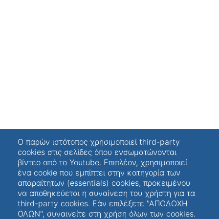
Ο παρών ιστότοπος χρησιμοποιεί third-party
cookies στις σελίδες όπου ενσωματώνονται
βίντεο από το Youtube. Επιπλέον, χρησιμοποιεί
ένα cookie που εμπίπτει στην κατηγορία των
απαραίτητων (essentials) cookies, προκειμένου
να αποθηκεύεται η συναίνεση του χρήστη για τα
third-party cookies. Εάν επιλέξετε "ΑΠΟΔΟΧΗ
ΟΛΩΝ", συναινείτε στη χρήση όλων των cookies.