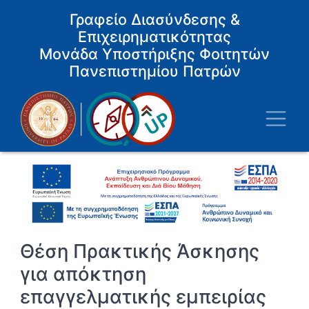
Παράκαμψη
Γραφείο Διασύνδεσης &
προς
Επιχειρηματικότητας
το
κυρίως
Μονάδα Υποστήριξης Φοιτητών
περιεχόμενο
Πανεπιστημίου Πατρών
Toggl
Θέση Πρακτικής Άσκησης
για απόκτηση
επαγγελματικής εμπειρίας