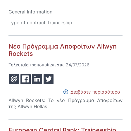
anal
(146
General Information
Type of contract
Traineeship
Νέο Πρόγραμμα Αποφοίτων Allwyn
Rockets
Τελευταία τροποποίηση στις 24/07/2026
Διαβάστε περισσότερα
για
το
Allwyn Rockets: Το νέο Πρόγραμμα Αποφοίτων
Νέο
της Allwyn Hellas
Πρό
Αποφ
Allw
Rock
European Central Bank: Traineeship