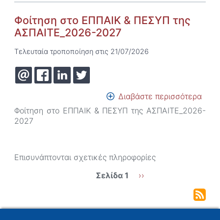
-
Φοίτηση στο ΕΠΠΑΙΚ & ΠΕΣΥΠ της
Regi
is
ΑΣΠΑΙΤΕ_2026-2027
open
Τελευταία τροποποίηση στις 21/07/2026
Διαβάστε περισσότερα
για
το
Φοίτηση στο ΕΠΠΑΙΚ & ΠΕΣΥΠ της ΑΣΠΑΙΤΕ_2026-
Φοίτ
2027
στο
ΕΠΠ
&
Επισυνάπτονται σχετικές πληροφορίες
ΠΕΣ
της
Σελιδοποίηση
Σελίδα 1
Next
››
ΑΣΠ
page
202