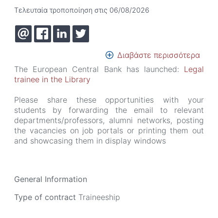
Τελευταία τροποποίηση στις 06/08/2026
Διαβάστε περισσότερα
για
το
The European Central Bank has launched:
Legal
Euro
trainee in the Library
Cent
Bank
Please share these opportunities with your
Lega
students by forwarding the email to relevant
trai
departments/professors, alumni networks, posting
in
the vacancies on job portals or printing them out
the
and showcasing them in display windows
Libr
(146
General Information
Type of contract
Traineeship