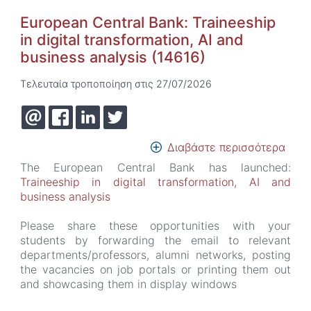
(Eng
AI
European Central Bank: Traineeship
&
in digital transformation, AI and
Data
business analysis (14616)
Τελευταία τροποποίηση στις 27/07/2026
Διαβάστε περισσότερα
για
το
The European Central Bank has launched:
Euro
Traineeship in digital transformation, AI and
Cent
business analysis
Bank
Trai
Please share these opportunities with your
in
students by forwarding the email to relevant
digit
departments/professors, alumni networks, posting
tran
the vacancies on job portals or printing them out
AI
and showcasing them in display windows
and
busi