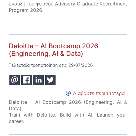
KPM
έναρξη του φετινού
Advisory Graduate Recruitment
Advi
Program 2026
.
Grad
Recr
Prog
202
||
Deloitte – AI Bootcamp 2026
Now
live!
(Engineering, AI & Data)
Τελευταία τροποποίηση στις 29/07/2026
Διαβάστε περισσότερα
για
το
Deloitte – AI Bootcamp 2026 (Engineering, AI &
Deloi
Data)
–
Train with Deloitte. Build with AI. Launch your
AI
career.
Boo
202