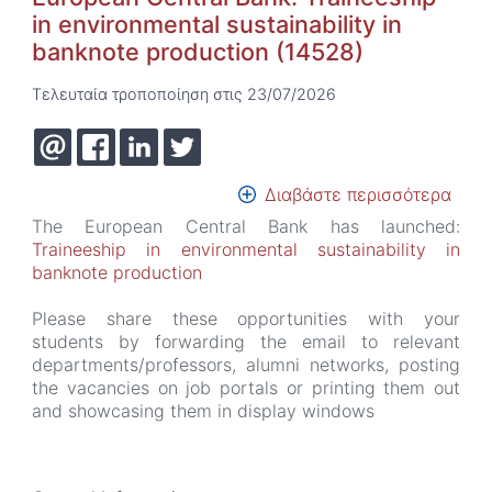
in environmental sustainability in
banknote production (14528)
Τελευταία τροποποίηση στις 23/07/2026
Διαβάστε περισσότερα
για
το
The European Central Bank has launched:
Euro
Traineeship in environmental sustainability in
Cent
banknote production
Bank
Trai
Please share these opportunities with your
in
students by forwarding the email to relevant
envi
departments/professors, alumni networks, posting
susta
the vacancies on job portals or printing them out
in
and showcasing them in display windows
bank
prod
(145