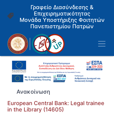
Παράκαμψη
Γραφείο Διασύνδεσης &
προς
Επιχειρηματικότητας
το
κυρίως
Μονάδα Υποστήριξης Φοιτητών
περιεχόμενο
Πανεπιστημίου Πατρών
Toggl
Ανακοίνωση
European Central Bank: Legal trainee
in the Library (14605)