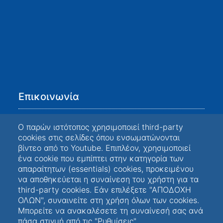
Επικοινωνία
career.upatras.gr
Ο παρών ιστότοπος χρησιμοποιεί third-party
cookies στις σελίδες όπου ενσωματώνονται
Επικοινωνήστε μαζί μας!
βίντεο από το Youtube. Επιπλέον, χρησιμοποιεί
ένα cookie που εμπίπτει στην κατηγορία των
+30 2610 969637
απαραίτητων (essentials) cookies, προκειμένου
Κτίριο Α, Ισόγειο, Πανεπιστημιούπολη,
να αποθηκεύεται η συναίνεση του χρήστη για τα
26504 Ρίο, Ελλάδα
third-party cookies. Εάν επιλέξετε "ΑΠΟΔΟΧΗ
ΟΛΩΝ", συναινείτε στη χρήση όλων των cookies.
Μπορείτε να ανακαλέσετε τη συναίνεσή σας ανά
πάσα στιγμή από τις "Ρυθμίσεις".