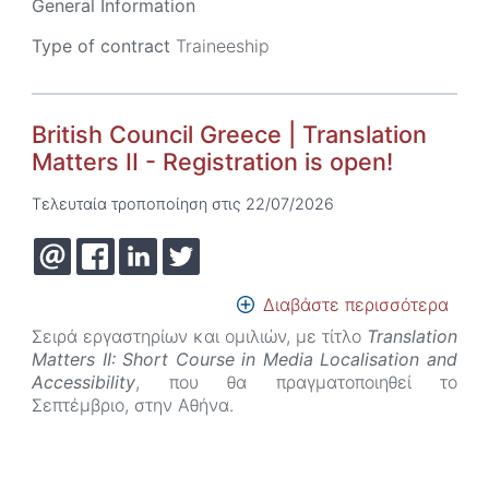
General Information
Type of contract
Traineeship
British Council Greece | Translation
Matters II - Registration is open!
Τελευταία τροποποίηση στις 22/07/2026
Διαβάστε περισσότερα
για
το
Σειρά εργαστηρίων και ομιλιών, με τίτλο
Translation
Briti
Matters II
:
Short Course in Media Localisation and
Coun
Accessibility
, που θα πραγματοποιηθεί το
Gree
Σεπτέμβριο, στην Αθήνα.
|
Tran
Matt
II