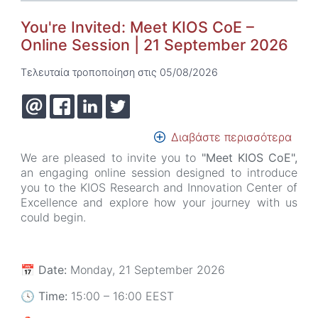
You're Invited: Meet KIOS CoE –
Online Session | 21 September 2026
Τελευταία τροποποίηση στις 05/08/2026
Διαβάστε περισσότερα
για
το
We are pleased to invite you to
"Meet KIOS CoE",
You'
an engaging online session designed to introduce
Invit
you to the KIOS Research and Innovation Center of
Mee
Excellence and explore how your journey with us
KIOS
could begin.
CoE
–
Onli
📅
Date:
Monday, 21 September 2026
Sess
|
🕓
Time:
15:00 – 16:00 EEST
21
Sept