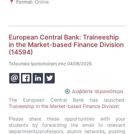
📍
Format:
Online
202
European Central Bank: Traineeship
in the Market-based Finance Division
(14594)
Τελευταία τροποποίηση στις 04/08/2026
Διαβάστε περισσότερα
για
το
The European Central Bank has launched:
Euro
Traineeship in the Market-based Finance Division
Cent
Bank
Please share these opportunities with your
Trai
students by forwarding the email to relevant
in
departments/professors, alumni networks, posting