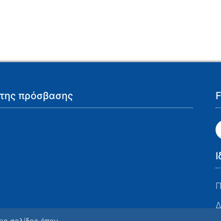
της πρόσβασης
F
Ι
Π
Δ