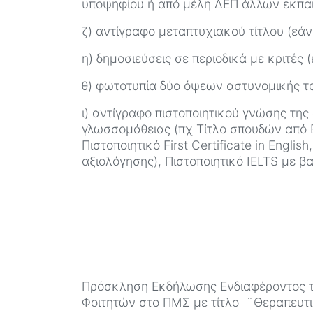
υποψηφίου ή από μέλη ΔΕΠ άλλων εκπαιδ
ζ) αντίγραφο μεταπτυχιακού τίτλου (εάν
η) δημοσιεύσεις σε περιοδικά με κριτές
θ) φωτοτυπία δύο όψεων αστυνομικής τ
ι) αντίγραφο πιστοποιητικού γνώσης της
γλωσσομάθειας (πχ Τίτλο σπουδών από
Πιστοποιητικό First Certificate in Engli
αξιολόγησης), Πιστοποιητικό IELTS με β
Πρόσκληση Εκδήλωσης Ενδιαφέροντος 
Φοιτητών στο ΠΜΣ με τίτλο ¨Θεραπευτικ