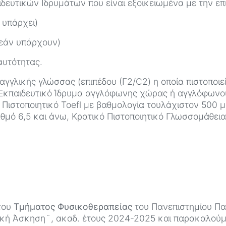
ευτικών Ιδρυμάτων που είναι εξοικειωμένα με την επ
 υπάρχει)
 (εάν υπάρχουν)
αυτότητας.
 αγγλικής γλώσσας (επιπέδου (Γ2/C2) η οποία πιστοποιε
 Εκπαιδευτικό Ίδρυμα αγγλόφωνης χώρας ή αγγλόφων
sh, Πιστοποιητικό Toefl με βαθμολογία τουλάχιστον 500 
αθμό 6,5 και άνω, Κρατικό Πιστοποιητικό Γλωσσομάθειας
του
Τμήματος Φυσικοθεραπείας
του Πανεπιστημίου Πα
ή Άσκηση¨, ακαδ. έτους 2024-2025 και παρακαλούμε γ