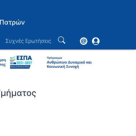
 Πατρών
Footer
User
Συχνές Ερωτήσεις
Search
account
menu
Τμήματος