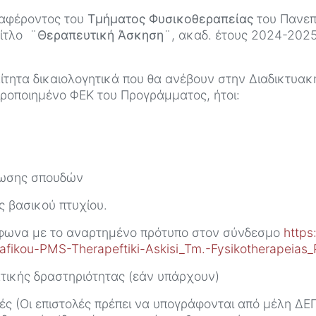
αφέροντος του
Τμήματος Φυσικοθεραπείας
του Πανεπ
ίτλο ¨
Θεραπευτική Άσκηση
¨, ακαδ. έτους 2024-2025
ίτητα δικαιολογητικά που θα ανέβουν στην Διαδικτυακ
ροποιημένο ΦΕΚ του Προγράμματος, ήτοι:
τωσης σπουδών
ς βασικού πτυχίου.
μφωνα με το αναρτημένο πρότυπο στον σύνδεσμο
https
fikou-PMS-Therapeftiki-Askisi_Tm.-Fysikotherapeias_
ατικής δραστηριότητας (εάν υπάρχουν)
ές (Οι επιστολές πρέπει να υπογράφονται από μέλη ΔΕ