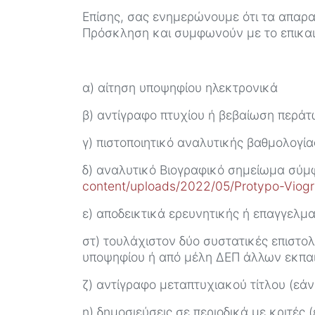
Επίσης, σας ενημερώνουμε ότι τα απαρα
Πρόσκληση και συμφωνούν με το επικαι
α) αίτηση υποψηφίου ηλεκτρονικά
β) αντίγραφο πτυχίου ή βεβαίωση περά
γ) πιστοποιητικό αναλυτικής βαθμολογία
δ) αναλυτικό Βιογραφικό σημείωμα σύ
content/uploads/2022/05/Protypo-Viogra
ε) αποδεικτικά ερευνητικής ή επαγγελμ
στ) τουλάχιστον δύο συστατικές επιστολ
υποψηφίου ή από μέλη ΔΕΠ άλλων εκπαιδ
ζ) αντίγραφο μεταπτυχιακού τίτλου (εάν
η) δημοσιεύσεις σε περιοδικά με κριτές