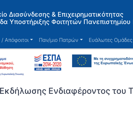
ίο Διασύνδεσης & Επιχειρηματικότητας
δα Υποστήριξης Φοιτητών Πανεπιστημίου
 / Απόφοιτοι
Παν/μιο Πατρών
Ευάλωτες Ομάδες
κδήλωσης Ενδιαφέροντος του 